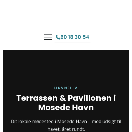
Gå
til
indholdet
60 18 30 54
HAVNELIV
Terrassen & Pavillonen i
Mosede Havn
Dit lokale mødested i Mosede Havn – med udsigt til
havet, året rundt.